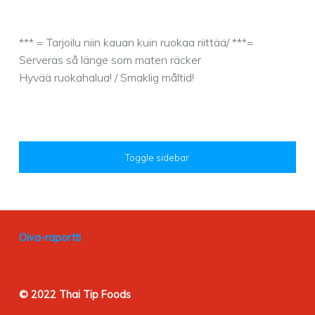
*** = Tarjoilu niin kauan kuin ruokaa riittää/ ***=
Serveras så länge som maten räcker
Hyvää ruokahalua! / Smaklig måltid!
SIDEBAR
Toggle sidebar
FOOTER SIDEBAR
Oiva-raportti
© 2022 Thai Tip Foods