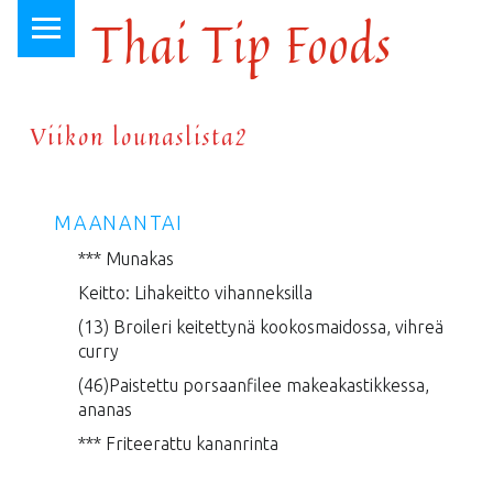
PRIMARY MENU
Thai Tip Foods
Thai-ruokaa Loviisan keskustassa, jo vuodesta 1999
Viikon lounaslista2
MAANANTAI
*** Munakas
Keitto: Lihakeitto vihanneksilla
(13) Broileri keitettynä kookosmaidossa, vihreä
curry
(46)Paistettu porsaanfilee makeakastikkessa,
ananas
*** Friteerattu kananrinta