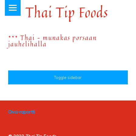
PRIMARY MENU
Thai Tip Foods
Thai-ruokaa Loviisan keskustassa, jo vuodesta 1999
*** Thai – munakas porsaan
jauhelihalla
SIDEBAR
Toggle sidebar
FOOTER SIDEBAR
Oiva-raportti