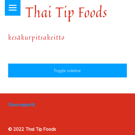
PRIMARY MENU
Thai Tip Foods
Thai-ruokaa Loviisan keskustassa, jo vuodesta 1999
kesäkurpitsakeitto
SIDEBAR
Toggle sidebar
FOOTER SIDEBAR
Oiva-raportti
© 2022 Thai Tip Foods