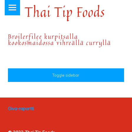
PRIMARY MENU
Thai Tip Foods
Thai-ruokaa Loviisan keskustassa, jo vuodesta 1999
Broilerfilee kurpitsalla
kookosmaidossa vihreällä curryllä
SIDEBAR
Toggle sidebar
FOOTER SIDEBAR
Oiva-raportti