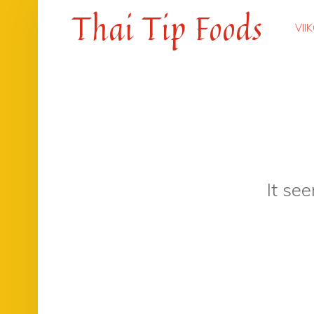
PRIM
Thai Tip Foods
VII
Thai-ruokaa Loviisan keskustassa, jo vuodesta 1999
It se